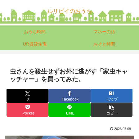
ルリピイのおうち
おうち時間
マネーの話
UR賃貸住宅
おそと時間
虫さんを殺生せずお外に逃がす「家虫キャ
ッチャー」を買ってみた。
X
Facebook
はてブ
Pocket
LINE
コピー
2023.07.09